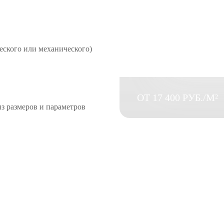
еского или механического)
ОТ 17 400 РУБ./М²
з размеров и параметров