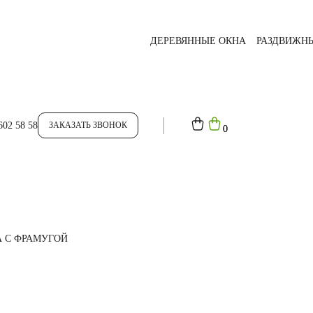
ДЕРЕВЯННЫЕ ОКНА
РАЗДВИЖН
602 58 58
ЗАКАЗАТЬ ЗВОНОК
0
0
 С ФРАМУГОЙ