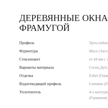
ДЕРЕВЯННЫЕ ОКНА
ФРАМУГОЙ
Профиль
Трехслойн
Фурнитура
Maco (Авст
Стеклопакет
от 44 мм с
Варианты материала
Сосна,Дуб
Отделка
Zobel (Гер
Водоотводящий профиль
Gutmann (Г
Уплотнитель
4-х контурн
(Германия)