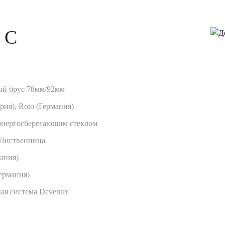
 С
ый брус 78мм/92мм
рия), Roto (Германия)
 энергосберегающим стеклом
,Лиственница
мания)
ермания)
ая система Deventer