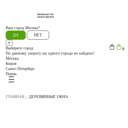
ПРОИЗВОДСТВО
ОКОН И ДВЕРЕЙ
Ваш город
Москва?
ДА
НЕТ
×
Выберите город
0
0
По данному запросу ни одного города не найдено!
Москва
Киров
Санкт-Петербург
Пермь
ГЛАВНАЯ
ДЕРЕВЯННЫЕ ОКНА