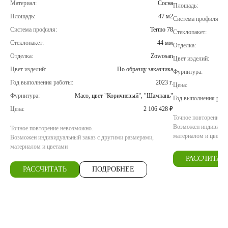
Материал:
Сосна
Площадь:
Площадь:
47 м2
Система профиля:
Система профиля:
Termo 78
Стеклопакет:
Стеклопакет:
44 мм
Отделка:
Отделка:
Zowosan
Цвет изделий:
Цвет изделий:
По образцу заказчика
Фурнитура:
Год выполнения работы:
2023 г.
Цена:
Фурнитура:
Maco, цвет "Коричневый", "Шампань"
Год выполнения рабо
Цена:
2 106 428 ₽
Точное повторение н
Возможен индивидуал
Точное повторение невозможно.
материалом и цветам
Возможен индивидуальный заказ с другими размерами,
материалом и цветами
РАССЧИТАТ
РАССЧИТАТЬ
ПОДРОБНЕЕ