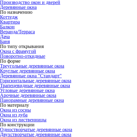
Производство окон и дверей
Деревянные окна
По назначению
Коттедж
Квартира
Балкон
Веранда/Терраса
Дача
Баня
По типу открывания
Окна с фрамугой
Поворотно-откидные
По форме
Треугольные деревянные окна
Круглые деревянные окна
Деревянные окна "Стандарт"
Горизонтальные деревянные окна
Трапецевидные деревянные окна
Угловые деревянные окна
Арочные деревянные окна
Панорамные деревянные окна
По материалу
Окна из сосны
Окна из дуба
Окна из лиственницы
По конструкции
Одностворчатые деревянные окна
Двухстворчатые деревянные окна