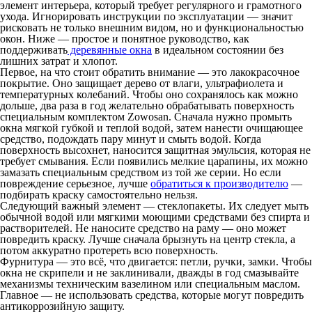
элемент интерьера, который требует регулярного и грамотного
ухода. Игнорировать инструкции по эксплуатации — значит
рисковать не только внешним видом, но и функциональностью
окон. Ниже — простое и понятное руководство, как
поддерживать
деревянные окна
в идеальном состоянии без
лишних затрат и хлопот.
Первое, на что стоит обратить внимание — это лакокрасочное
покрытие. Оно защищает дерево от влаги, ультрафиолета и
температурных колебаний. Чтобы оно сохранялось как можно
дольше, два раза в год желательно обрабатывать поверхность
специальным комплектом Zowosan. Сначала нужно промыть
окна мягкой губкой и теплой водой, затем нанести очищающее
средство, подождать пару минут и смыть водой. Когда
поверхность высохнет, наносится защитная эмульсия, которая не
требует смывания. Если появились мелкие царапины, их можно
замазать специальным средством из той же серии. Но если
повреждение серьезное, лучше
обратиться к производителю
—
подбирать краску самостоятельно нельзя.
Следующий важный элемент — стеклопакеты. Их следует мыть
обычной водой или мягкими моющими средствами без спирта и
растворителей. Не наносите средство на раму — оно может
повредить краску. Лучше сначала брызнуть на центр стекла, а
потом аккуратно протереть всю поверхность.
Фурнитура — это всё, что двигается: петли, ручки, замки. Чтобы
окна не скрипели и не заклинивали, дважды в год смазывайте
механизмы техническим вазелином или специальным маслом.
Главное — не использовать средства, которые могут повредить
антикоррозийную защиту.