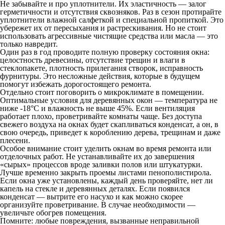
Не забывайте и про уплотнители. Их эластичность — залог
герметичности и отсутствия сквозняков. Раз в сезон протирайте
уплотнители влажной салфеткой и специальной пропиткой. Это
убережет их от пересыхания и растрескивания. Но не стоит
использовать агрессивные чистящие средства или масла — это
только навредит.
Один раз в год проводите полную проверку состояния окна:
целостность древесины, отсутствие трещин и влаги в
стеклопакете, плотность прилегания створок, исправность
фурнитуры. Это несложные действия, которые в будущем
помогут избежать дорогостоящего ремонта.
Отдельно стоит поговорить о микроклимате в помещении.
Оптимальные условия для деревянных окон — температура не
ниже -18°C и влажность не выше 45%. Если вентиляция
работает плохо, проветривайте комнаты чаще. Без доступа
свежего воздуха на окнах будет скапливаться конденсат, а он, в
свою очередь, приведет к короблению дерева, трещинам и даже
плесени.
Особое внимание стоит уделить окнам во время ремонта или
отделочных работ. Не устанавливайте их до завершения
«сырых» процессов вроде заливки полов или штукатурки.
Лучше временно закрыть проемы листами пенополистирола.
Если окна уже установлены, каждый день проверяйте, нет ли
капель на стекле и деревянных деталях. Если появился
конденсат — вытрите его насухо и как можно скорее
организуйте проветривание. В случае необходимости —
увеличьте обогрев помещения.
Помните: любые повреждения, вызванные неправильной