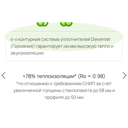
* 
4-х контурная система уплотнителей Deventer
(Германия) гарантирует окнам высокую тепло и
звукоизоляцию
+78% теплоизоляции* (Ro = 0.98)
*по отношению к требованиям СНИП за счёт
увеличенной толщины стеклопакета до 58 мм и
профиля до 92 мм