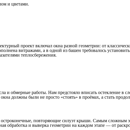
лом и цветами.
ектурный проект включал окна разной геометрии: от классиче
ополнена витражами, а в одной из башен требовалось установит
азателями теплосбережения.
ла и обмерные работы. Нам предстояло вписать остекление в сл
 окна должны были не просто «стоять» в проёмах, а стать прод
к и остроконечные, повторяющие силуэт крыши. Самым сложным 
ная обработка и выверка геометрии на каждом этапе — от раскро