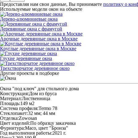
Предоставляя нам свои данные, Вы принимаете
политику о кон
Используемые модели окон на объекте
Дерево-алюминиевые окна
Деревянные окна с фрамугой
Арочные деревянные окна в Москве
Круглые деревянные окна в Москве
Глухие деревянные окна
Трехстворчатое деревянное окно
Другие проекты в подборке
Окна "под ключ" для стильного дома
Конструкция:
Дом из бруса
Материал:
Лиственница
Площадь:
149 м2
Система профиля:
Termo 78
Стеклопакет:
32 мм; 44 мм
Отделка:
Zowosan
Цвет изделий:
По образцу заказчика
Фурнитура:
Maco, цвет "Бронза"
Год выполнения работы:
2021 г.
Цена:
3 269 100 ₽