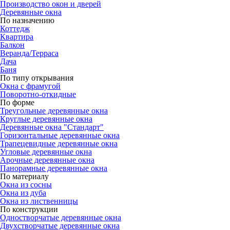
Производство окон и дверей
Деревянные окна
По назначению
Коттедж
Квартира
Балкон
Веранда/Терраса
Дача
Баня
По типу открывания
Окна с фрамугой
Поворотно-откидные
По форме
Треугольные деревянные окна
Круглые деревянные окна
Деревянные окна "Стандарт"
Горизонтальные деревянные окна
Трапецевидные деревянные окна
Угловые деревянные окна
Арочные деревянные окна
Панорамные деревянные окна
По материалу
Окна из сосны
Окна из дуба
Окна из лиственницы
По конструкции
Одностворчатые деревянные окна
Двухстворчатые деревянные окна