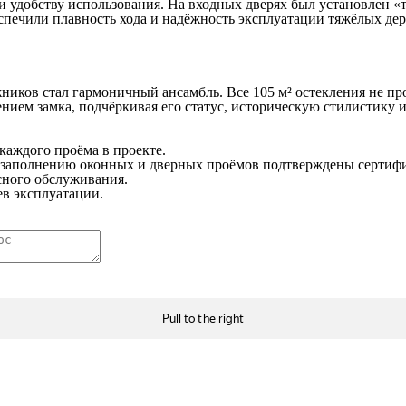
 и удобству использования. На входных дверях был установлен
еспечили плавность хода и надёжность эксплуатации тяжёлых де
ников стал гармоничный ансамбль. Все 105 м² остекления не п
нием замка, подчёркивая его статус, историческую стилистику 
каждого проёма в проекте.
заполнению оконных и дверных проёмов подтверждены сертифи
сного обслуживания.
ев эксплуатации.