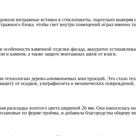
ровали витражные вставки в стеклопакеты, тщательно выверяя и
ражного блока, чтобы свет внутри помещений играл именно так,
 особенности каменной отделки фасада, аккуратно устанавлива
ом и камнем, а также защите монтажных швов от влаги.
али технологию дерево-алюминиевых конструкций. Это стало те
ащиту от осадков, ультрафиолета и механических повреждений, 
ая раскладка золотого цвета шириной 26 мм. Она наносилась на
ноплановые по форме проёмы, и добавила благородства общему ви