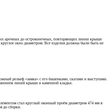
ских арочных до остроконечных, повторяющих линии крыши
ь круглое окно диаметром. Все изделия должны были быть не
ожный рельеф «замка» с его башенками, скатами и выступами.
олжением линий крыши и каменной кладки.
элементом стал круглый оконный проём диаметром 474 мм в
я до сборки.