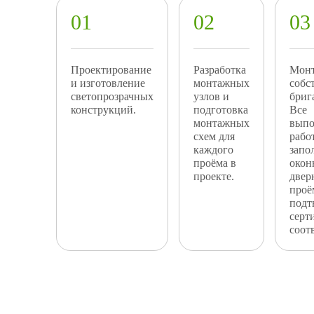
Проектирование
Разработка
Мон
и изготовление
монтажных
собс
светопрозрачных
узлов и
бриг
конструкций.
подготовка
Все
монтажных
выпо
схем для
рабо
каждого
запо
проёма в
окон
проекте.
двер
проё
подт
серт
соот