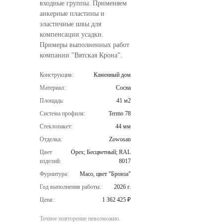
входные группы. Применяем
анкерные пластины и
эластичные швы для
компенсации усадки.
Примеры выполненных работ
компании "Вятская Крона".
Конструкция:
Каменный дом
Материал:
Сосна
Площадь:
41 м2
Система профиля:
Termo 78
Стеклопакет:
44 мм
Отделка:
Zowosan
Цвет
Орех; Бесцветный; RAL
изделий:
8017
Фурнитура:
Maco, цвет "Бронза"
Год выполнения работы:
2026 г.
Цена:
1 362 425 ₽
Точное повторение невозможно.