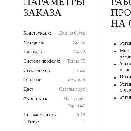
ПАРАМЕТРЫ
РАБ
ЗАКАЗА
ПР
НА 
Конструкция:
Дом из бруса
Материал:
Сосна
Уста
Монт
Площадь:
54 м2
двер
Система профиля:
Termo 78
Утеп
швов
Стеклопакет:
44 мм
Изго
Отделка:
Zowosan
Устан
Цвет:
Светлый дуб
стор
Уста
Фурнитура:
Maco, цвет
"Бронза"
Год выполнения
2018
работы:
г.