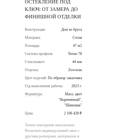
ОСТЕКЛЕНИЕ ПОД
КЛЮЧ: ОТ ЗАМЕРА ДО
ФИНИШНОЙ ОТДЕЛКИ
Конструкция:
Дом из бруса
Материал:
Сосна
Площадь:
47 м2
Система профиля:
Termo 78
Стеклопакет:
44 мм
Отделка:
Zowosan
Цвет изделий:
По образцу заказчика
Год выполнения работы:
2023 г.
Фурнитура:
Maco, цвет
"Коричневый",
"Шампань"
Цена:
2 106 428 ₽
Точное повторение невозможно.
Возможен индивидуальный заказ с
другими размерами, материалом и