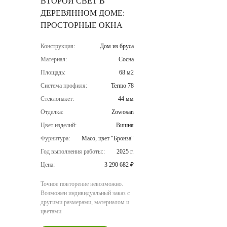
ВТОРОЙ СВЕТ В
ДЕРЕВЯННОМ ДОМЕ:
ПРОСТОРНЫЕ ОКНА
Конструкция:
Дом из бруса
Материал:
Сосна
Площадь:
68 м2
Система профиля:
Termo 78
Стеклопакет:
44 мм
Отделка:
Zowosan
Цвет изделий:
Вишня
Фурнитура:
Maco, цвет "Бронза"
Год выполнения работы::
2025 г.
Цена:
3 290 682 ₽
Точное повторение невозможно.
Возможен индивидуальный заказ с
другими размерами, материалом и
цветами