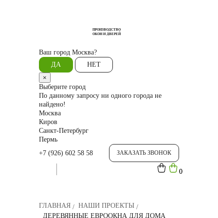
ПРОИЗВОДСТВО
ОКОН И ДВЕРЕЙ
Ваш город
Москва?
ДА
НЕТ
×
Выберите город
По данному запросу ни одного города не
найдено!
Москва
Киров
Санкт-Петербург
Пермь
+7 (926) 602 58 58
ЗАКАЗАТЬ ЗВОНОК
0
0
ГЛАВНАЯ
НАШИ ПРОЕКТЫ
ДЕРЕВЯННЫЕ ЕВРООКНА ДЛЯ ДОМА