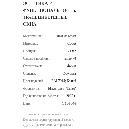
ЭСТЕТИКА И
ФУНКЦИОНАЛЬНОСТЬ:
ТРАПЕЦИЕВИДНЫЕ
ОКНА
Конструкция:
Дом из бруса
Материал:
Сосна
Площадь:
21 м2
Система профиля:
Termo 78
Стеклопакет:
44 мм
Отделка:
Zowosan
Цвет изделий:
RAL7015; Белый
Фурнитура:
Maco, цвет "Титан"
Год выполнения работы:
2022 г.
Цена:
1 166 546
Точное повторение невозможно.
Возможен индивидуальный заказ с
другими размерами, материалом и